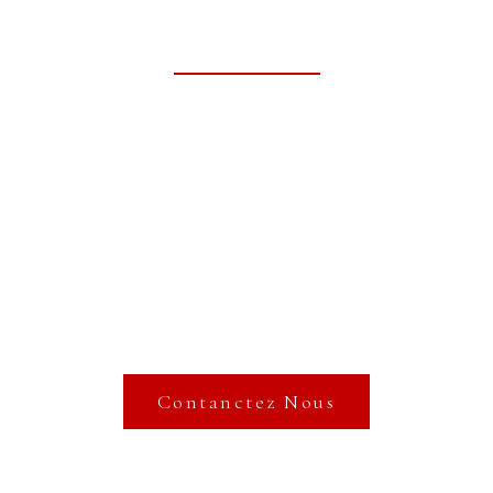
CI À NOS PARTENA
Contanctez Nous